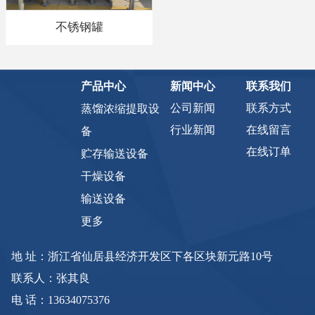
不锈钢罐
产品中心
新闻中心
联系我们
公司新闻
联系方式
蒸馏浓缩提取设
行业新闻
在线留言
备
在线订单
贮存输送设备
干燥设备
输送设备
更多
地 址：浙江省仙居县经济开发区下各区块新元路10号
联系人：张其良
电 话：13634075376