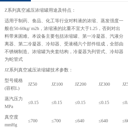
Z系列真空减压浓缩罐用途及特点：
适用于制药、食品、化工等行业对料液的浓缩、蒸发强度一
般在50-60kg/ m2h，浓缩液的比重不宜大于1.25，否则对出
料带来困难。本设备主要包括浓缩罐、第一冷凝器、汽液分
离器、第二冷凝器、冷却器、受液桶六个部件组成，全部由
不锈钢制造。浓缩罐为夹套结构，冷凝器为列管式、冷却器
为蛇管式
JZ系列真空减压浓缩罐技术参数：
型号规格
JZ50
JZ100
JZ200
JZ300
JZ
(容积L)
蒸汽压力
≤0.15
≤0.15
≤0.15
≤0.15
≤0
MPa
真空度
≤700
≤700
≤640
≤640
≤6
mmHg