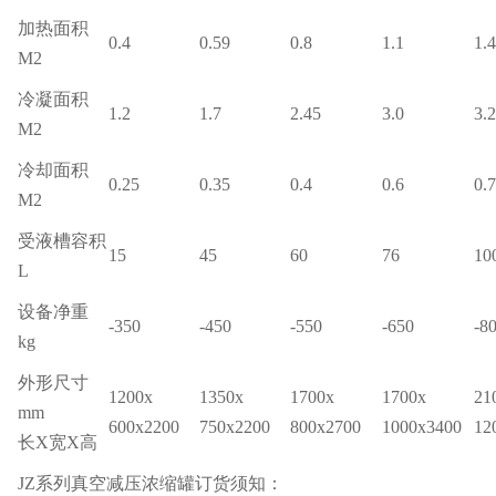
加热面积
0.4
0.59
0.8
1.1
1.
M2
冷凝面积
1.2
1.7
2.45
3.0
3.2
M2
冷却面积
0.25
0.35
0.4
0.6
0.7
M2
受液槽容积
15
45
60
76
10
L
设备净重
-350
-450
-550
-650
-8
kg
外形尺寸
1200x
1350x
1700x
1700x
21
mm
600x2200
750x2200
800x2700
1000x3400
12
长X宽X高
JZ系列真空减压浓缩罐订货须知：