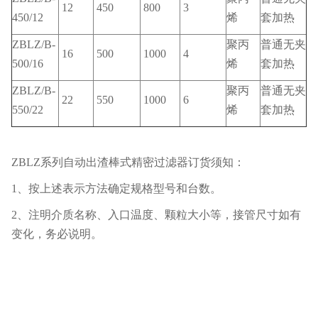
12
450
800
3
450/12
烯
套加热
ZBLZ/B-
聚丙
普通无夹
16
500
1000
4
500/16
烯
套加热
ZBLZ/B-
聚丙
普通无夹
22
550
1000
6
550/22
烯
套加热
ZBLZ系列自动出渣棒式精密过滤器订货须知：
1、按上述表示方法确定规格型号和台数。
2、注明介质名称、入口温度、颗粒大小等，接管尺寸如有
变化，务必说明。