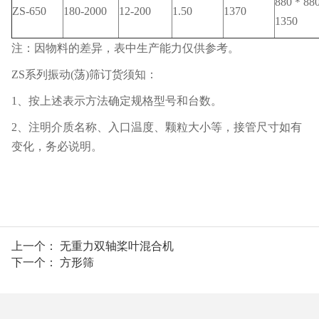
880＊88
ZS-650
180-2000
12-200
1.50
1370
1350
注：因物料的差异，表中生产能力仅供参考。
ZS系列振动(荡)筛订货须知：
1、按上述表示方法确定规格型号和台数。
2、注明介质名称、入口温度、颗粒大小等，接管尺寸如有
变化，务必说明。
上一个：
无重力双轴桨叶混合机
下一个：
方形筛